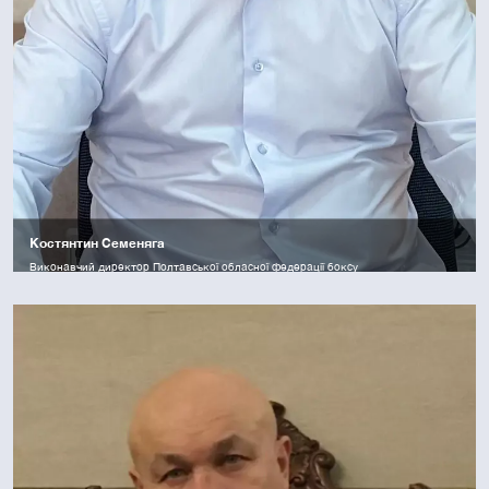
Костянтин Семеняга
Виконавчий директор Полтавської обласної федерації боксу