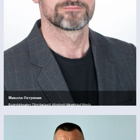
Микола Петряник
Віцепрезидент Полтавської обласної федерації боксу