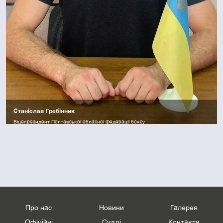
Станіслав Гребінник
Віцепрезидент Полтавської обласної федерації боксу
Про нас
Новини
Галерея
Офіційні
Судді
Контакти