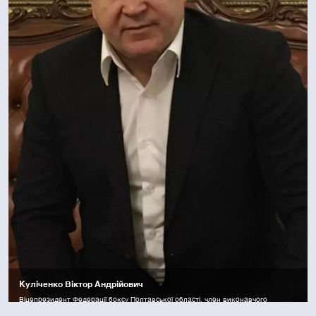
Куліченко Віктор Андрійович
Віцепрезидент Федерації боксу Полтавської області, член виконавчого
комітету Федерації боксу України